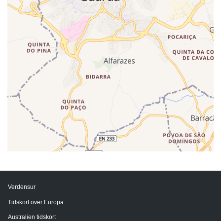
Verdensur
Tidskort over Europa
Australien tidskort