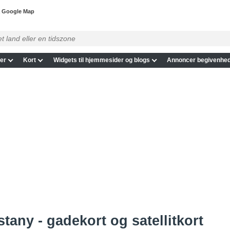
å Google Map
er
Kort
Widgets til hjemmesider og blogs
Annoncer begivenhed
stany - gadekort og satellitkort