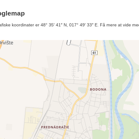
ooglemap
afiske koordinater er 48° 35′ 41″ N, 017° 49′ 33″ E. Få mere at vide med