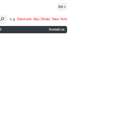
DA
e.g.
Danmark
,
Abu Dhabi
,
New York
!
Kontakt os