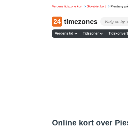
Verdens tidszone kort
Slovakiet kort
Piestany p
24
timezones
Verdens tid
Tidszoner
Tidskonvert
Online kort over Pie