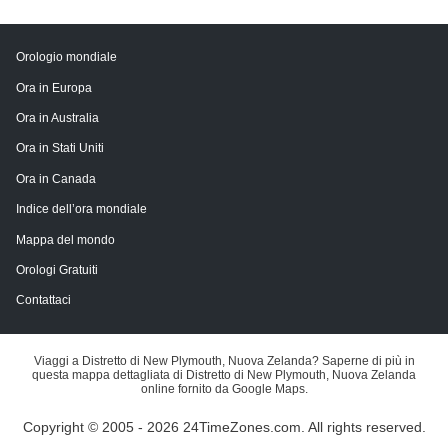
Orologio mondiale
Ora in Europa
Ora in Australia
Ora in Stati Uniti
Ora in Canada
Indice dell’ora mondiale
Mappa del mondo
Orologi Gratuiti
Contattaci
Viaggi a Distretto di New Plymouth, Nuova Zelanda? Saperne di più in
questa mappa dettagliata di Distretto di New Plymouth, Nuova Zelanda
online fornito da Google Maps.
Copyright © 2005 - 2026 24TimeZones.com.
All rights reserved.