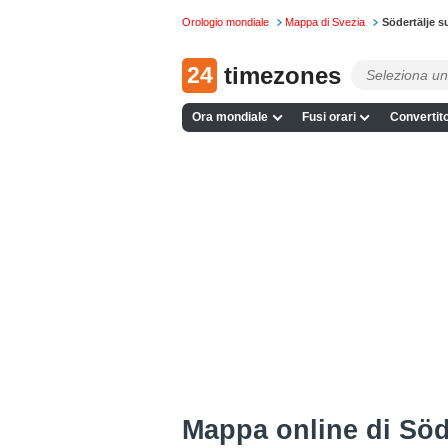
Orologio mondiale
Mappa di Svezia
Södertälje 
24
timezones
Ora mondiale
Fusi orari
Convertito
Mappa online di Söd