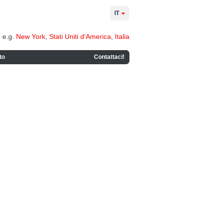
IT
e.g.
New York
,
Stati Uniti d'America
,
Italia
to
Contattaci!