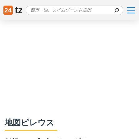
tz
24
地図ピレウス