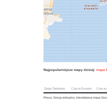
Najpopularniejsze mapy dzisiaj:
mapa 
Zegar Światowy
Czas w Europie
Czas w A
Pireus, Grecja wirtualna, interaktywna mapa Go