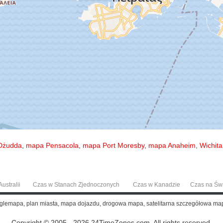
Dżudda
,
mapa Pensacola
,
mapa Port Moresby
,
mapa Anaheim
,
Wichit
ustralii
Czas w Stanach Zjednoczonych
Czas w Kanadzie
Czas na Św
oglemapa, plan miasta, mapa dojazdu, drogowa mapa, satelitarna szczegółowa ma
Copyright © 2005 - 2026 24TimeZones.com.
All rights reserved.