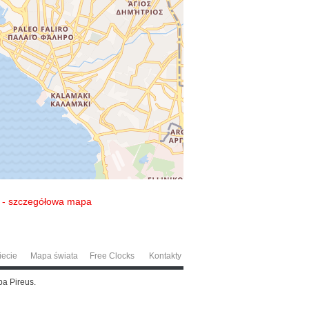
a - szczegółowa mapa
iecie
Mapa świata
Free Clocks
Kontakty
pa Pireus.