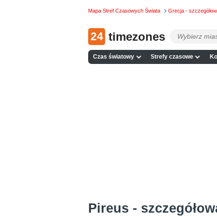
Mapa Stref Czasowych Świata
Grecja - szczegóło
24
timezones
Czas światowy
Strefy czasowe
Ko
Pireus - szczegóło