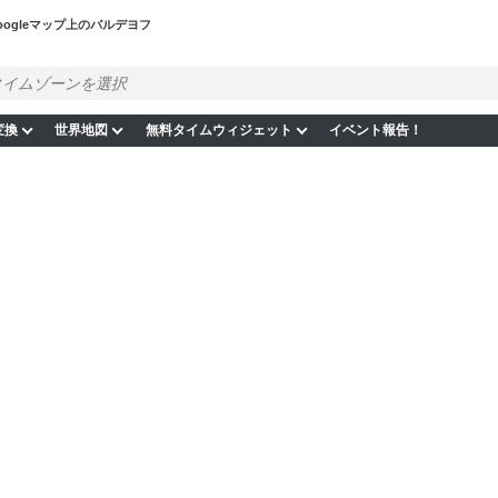
oogleマップ上のバルデヨフ
変換
世界地図
無料タイムウィジェット
イベント報告！