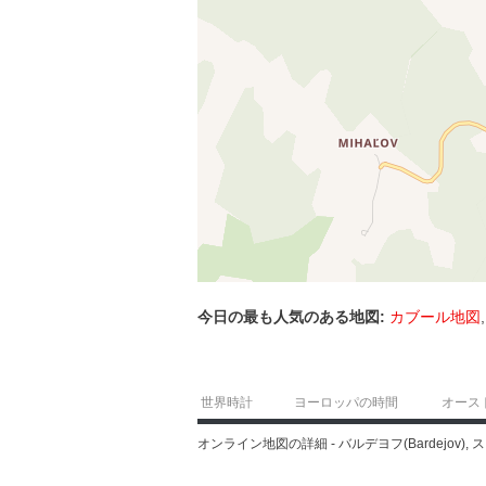
今日の最も人気のある地図:
カブール地図
世界時計
ヨーロッパの時間
オース
オンライン地図の詳細 - バルデヨフ(Bardejov), 