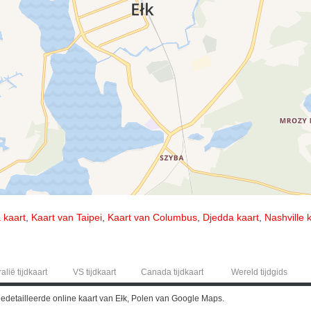
 kaart
,
Kaart van Taipei
,
Kaart van Columbus
,
Djedda kaart
,
Nashville 
alië tijdkaart
VS tijdkaart
Canada tijdkaart
Wereld tijdgids
edetailleerde online kaart van Ełk, Polen van Google Maps.