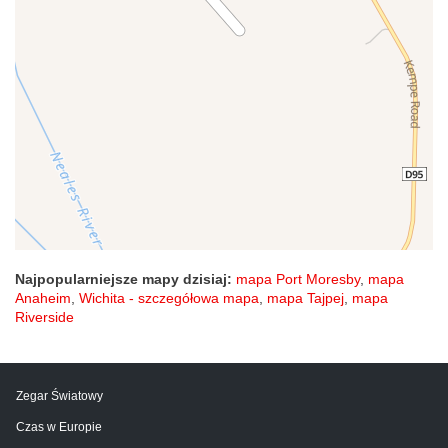
Najpopularniejsze mapy dzisiaj:
mapa Port Moresby
,
mapa
Anaheim
,
Wichita - szczegółowa mapa
,
mapa Tajpej
,
mapa
Riverside
Zegar Światowy
Czas w Europie