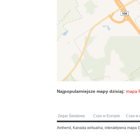
Najpopularniejsze mapy dzisiaj:
mapa 
Zegar Światowy
Czas w Europie
Czas w A
Amherst, Kanada wirtualna, interaktywna mapa 