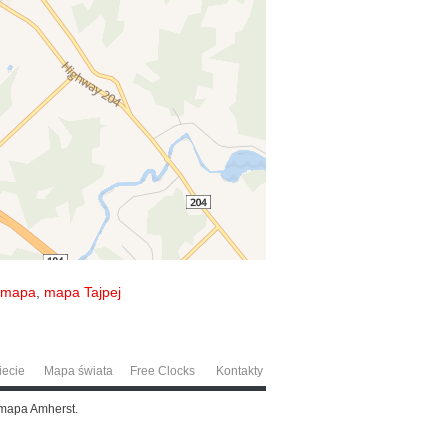
a mapa
,
mapa Tajpej
iecie
Mapa świata
Free Clocks
Kontakty
 mapa Amherst.