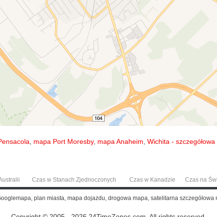
Pensacola
,
mapa Port Moresby
,
mapa Anaheim
,
Wichita - szczegółow
ustralii
Czas w Stanach Zjednoczonych
Czas w Kanadzie
Czas na Św
Googlemapa, plan miasta, mapa dojazdu, drogowa mapa, satelitarna szczegółowa
Copyright © 2005 - 2026 24TimeZones.com.
All rights reserved.