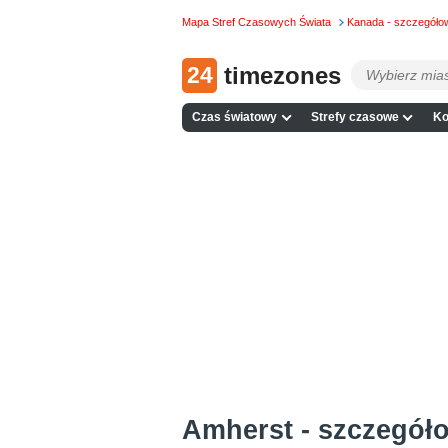
Mapa Stref Czasowych Świata
Kanada - szczegół
24
timezones
Czas światowy
Strefy czasowe
Ko
Amherst - szczegół