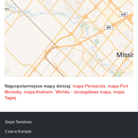
Najpopularniejsze mapy dzisiaj:
mapa Pensacola
,
mapa Port
Moresby
,
mapa Anaheim
,
Wichita - szczegółowa mapa
,
mapa
Tajpej
Zegar Światowy
Czas w Europie