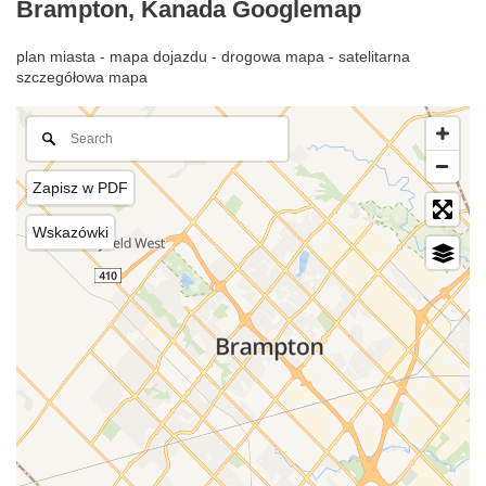
Brampton, Kanada Googlemap
plan miasta - mapa dojazdu - drogowa mapa - satelitarna
szczegółowa mapa
Zapisz w PDF
Wskazówki