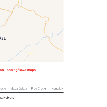
us - szczegółowa mapa
iecie
Mapa świata
Free Clocks
Kontakty
pa Hebron.