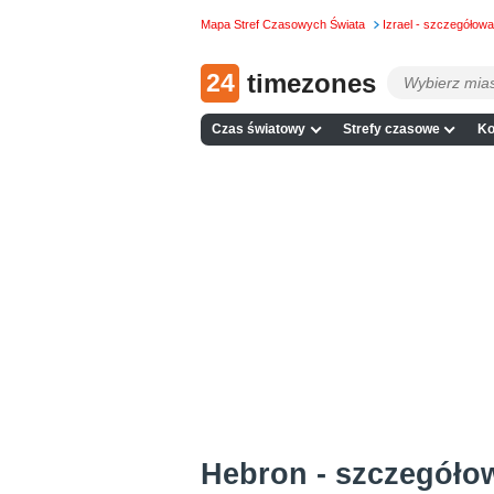
Mapa Stref Czasowych Świata
Izrael - szczegółow
24
timezones
Czas światowy
Strefy czasowe
Ko
Hebron - szczegóło