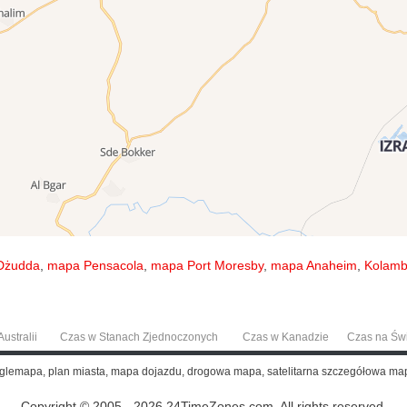
Dżudda
,
mapa Pensacola
,
mapa Port Moresby
,
mapa Anaheim
,
Kolamb
ustralii
Czas w Stanach Zjednoczonych
Czas w Kanadzie
Czas na Św
ooglemapa, plan miasta, mapa dojazdu, drogowa mapa, satelitarna szczegółowa ma
Copyright © 2005 - 2026 24TimeZones.com.
All rights reserved.