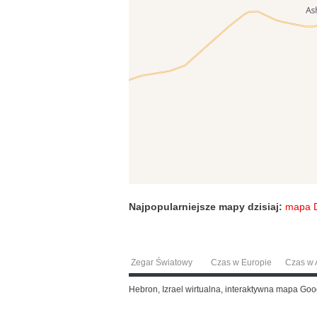
Najpopularniejsze mapy dzisiaj:
mapa 
Zegar Światowy
Czas w Europie
Czas w A
Hebron, Izrael wirtualna, interaktywna mapa G