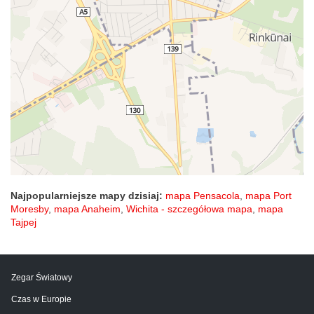
Najpopularniejsze mapy dzisiaj:
mapa Pensacola
,
mapa Port
Moresby
,
mapa Anaheim
,
Wichita - szczegółowa mapa
,
mapa
Tajpej
Zegar Światowy
Czas w Europie