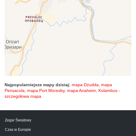
Najpopularniejsze mapy dzisiaj:
mapa Dżudda
,
mapa
Pensacola
,
mapa Port Moresby
,
mapa Anaheim
,
Kolambus -
szczegółowa mapa
Zegar Światowy
Czas w Europie