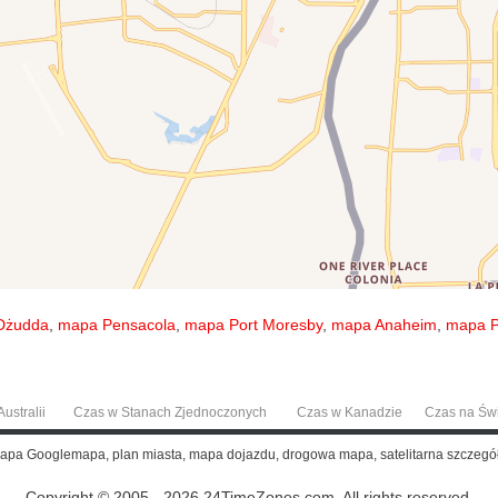
Dżudda
,
mapa Pensacola
,
mapa Port Moresby
,
mapa Anaheim
,
mapa P
ustralii
Czas w Stanach Zjednoczonych
Czas w Kanadzie
Czas na Św
mapa Googlemapa, plan miasta, mapa dojazdu, drogowa mapa, satelitarna szcze
Copyright © 2005 - 2026 24TimeZones.com.
All rights reserved.