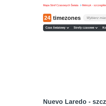
Mapa Stref Czasowych Świata
Meksyk - szczegół
24
timezones
Czas światowy
Strefy czasowe
Ko
Nuevo Laredo - szc