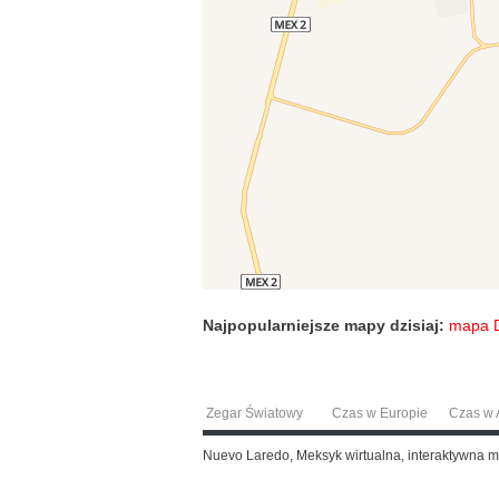
Najpopularniejsze mapy dzisiaj:
mapa 
Zegar Światowy
Czas w Europie
Czas w A
Nuevo Laredo, Meksyk wirtualna, interaktywna 