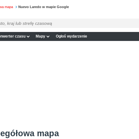
owa mapa
Nuevo Laredo w mapie Google
nwerter czasu
Mapy
Ogłoś wydarzenie
zegółowa mapa