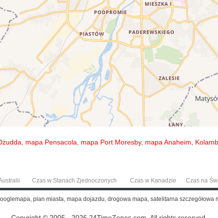
Dżudda
,
mapa Pensacola
,
mapa Port Moresby
,
mapa Anaheim
,
Kolamb
ustralii
Czas w Stanach Zjednoczonych
Czas w Kanadzie
Czas na Św
Googlemapa, plan miasta, mapa dojazdu, drogowa mapa, satelitarna szczegółowa
Copyright © 2005 - 2026 24TimeZones.com.
All rights reserved.