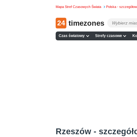
Mapa Stref Czasowych Świata
Polska - szczegóło
24
timezones
Czas światowy
Strefy czasowe
Ko
Rzeszów - szczegó