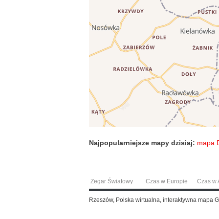
Najpopularniejsze mapy dzisiaj:
mapa 
Zegar Światowy
Czas w Europie
Czas w A
Rzeszów, Polska wirtualna, interaktywna mapa 