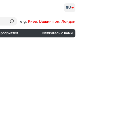
RU
e.g.
Киев
,
Вашингтон
,
Лондон
ероприятия
Свяжитесь с нами