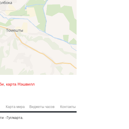
би
,
карта Нэшвилл
Карта мира
Виджеты часов
Контакты
и - Гуглкарта.