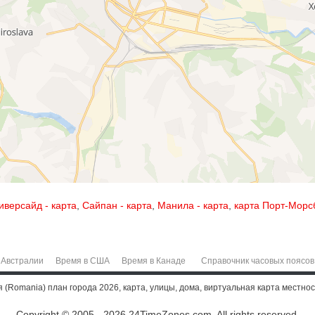
иверсайд - карта
,
Сайпан - карта
,
Манила - карта
,
карта Порт-Морс
 Австралии
Время в США
Время в Канаде
Справочник часовых поясов
я (Romania) план города 2026, карта, улицы, дома, виртуальная карта местност
Copyright © 2005 - 2026 24TimeZones.com.
All rights reserved.