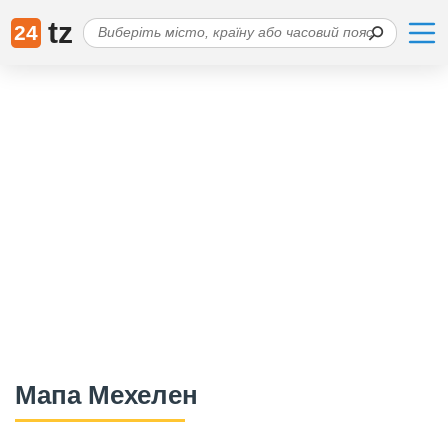
tz
24
Мапа Мехелен