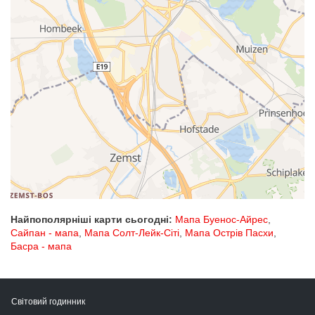
Найпополярніші карти сьогодні:
Мапа Буенос-Айрес
,
Сайпан - мапа
,
Мапа Солт-Лейк-Сіті
,
Мапа Острів Пасхи
,
Басра - мапа
Світовий годинник