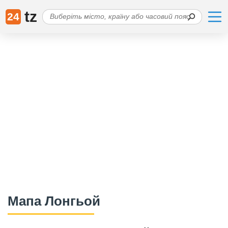
tz
24
Мапа Лонгьой