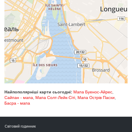
Найпополярніші карти сьогодні:
Мапа Буенос-Айрес
,
Сайпан - мапа
,
Мапа Солт-Лейк-Сіті
,
Мапа Острів Пасхи
,
Басра - мапа
Світовий годинник