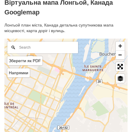
Віртуальна мапа Лонгьой, Канада
Googlemap
Лонгьой план міста, Канада детальна супутникова мапа
місцевості, карта доріг і вулиць.
Зберегти як PDF
Напрямки