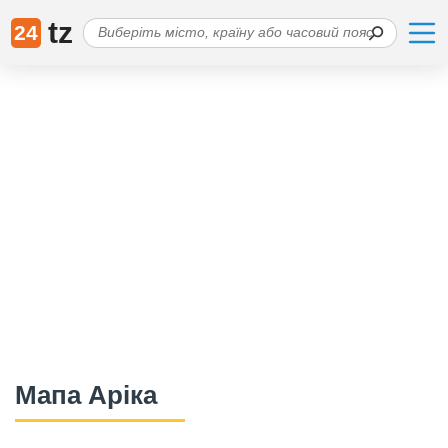
tz
24
Мапа Аріка