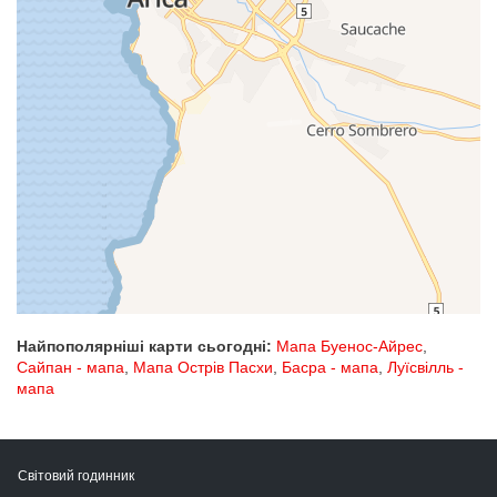
Найпополярніші карти сьогодні:
Мапа Буенос-Айрес
,
Сайпан - мапа
,
Мапа Острів Пасхи
,
Басра - мапа
,
Луїсвілль -
мапа
Світовий годинник