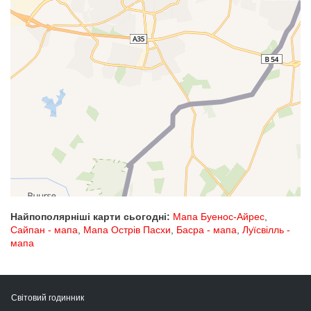
Найпополярніші карти сьогодні:
Мапа Буенос-Айрес
,
Сайпан - мапа
,
Мапа Острів Пасхи
,
Басра - мапа
,
Луїсвілль -
мапа
Світовий годинник