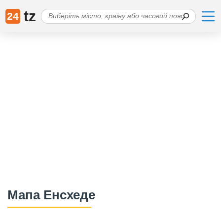
tz
24
Мапа Енсхеде