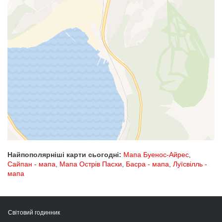
Найпополярніші карти сьогодні:
Мапа Буенос-Айрес
,
Сайпан - мапа
,
Мапа Острів Пасхи
,
Басра - мапа
,
Луїсвілль -
мапа
Світовий годинник