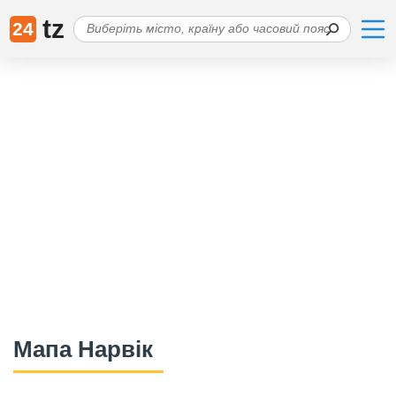
tz
24
Мапа Нарвік