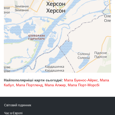
Найпополярніші карти сьогодні:
Мапа Буенос-Айрес
,
Мапа
Кабул
,
Мапа Портленд
,
Мапа Алжир
,
Мапа Порт-Морсбі
Світовий годинник
Час в Європі