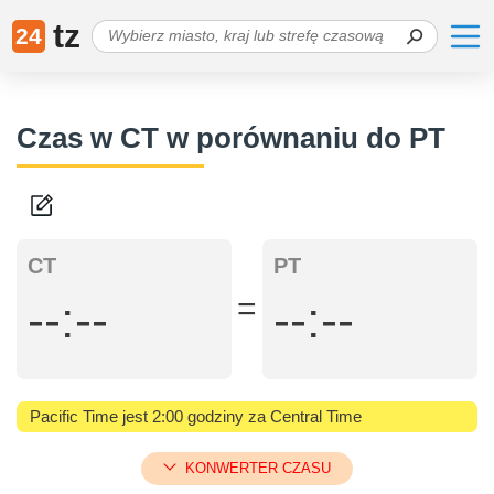
tz
24
Czas w CT w porównaniu do PT
CT
PT
=
--:--
--:--
Pacific Time jest 2:00 godziny za Central Time
KONWERTER CZASU