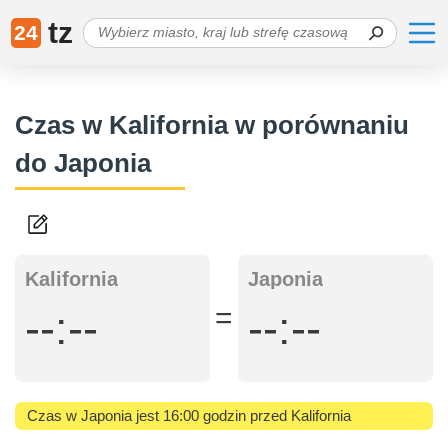
tz
24
Czas w Kalifornia w porównaniu
do Japonia
Kalifornia
Japonia
=
--:--
--:--
Czas w Japonia jest 16:00 godzin przed Kalifornia