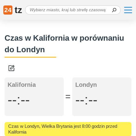
tz
24
Czas w Kalifornia w porównaniu
do Londyn
Kalifornia
Londyn
=
--:--
--:--
Czas w Londyn, Wielka Brytania jest 8:00 godzin przed
Kalifornia