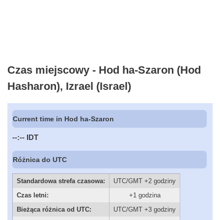
Czas miejscowy - Hod ha-Szaron (Hod
Hasharon), Izrael (Israel)
Current time in Hod ha-Szaron
--:--
IDT
Różnica do UTC
Standardowa strefa czasowa:
UTC/GMT +2 godziny
Czas letni:
+1 godzina
Bieżąca różnica od UTC:
UTC/GMT +3 godziny