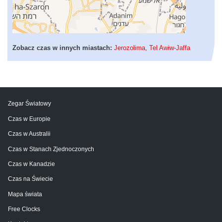
Zobacz czas w innych miastach:
Jerozolima
,
Tel Awiw-Jaffa
Zegar Światowy
Czas w Europie
Czas w Australii
Czas w Stanach Zjednoczonych
Czas w Kanadzie
Czas na Świecie
Mapa świata
Free Clocks