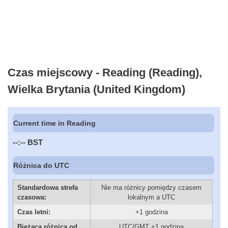
Czas miejscowy - Reading (Reading),
Wielka Brytania (United Kingdom)
Current time in Reading
--:--
BST
Różnica do UTC
Standardowa strefa
Nie ma różnicy pomiędzy czasem
czasowa:
lokalnym a UTC
Czas letni:
+1 godzina
Bieżąca różnica od
UTC/GMT +1 godzina