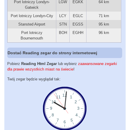
Port lotniczy Londyn-
LGW
EGKK
64 km
Gatwick
Port lotniczy Londyn-City
LCY
EGLC
71 km
Stansted Airport
STN
EGSS
95 km
Port lotniczy
BOH
EGHH
96 km
Bournemouth
Dostać Reading zegar do strony internetowej
Pobierz
Reading Html Zegar
lub wybierz
zaawansowane zegarki
dla prawie wszystkich miast na świecie
!
Twój zegar będzie wyglądał tak: