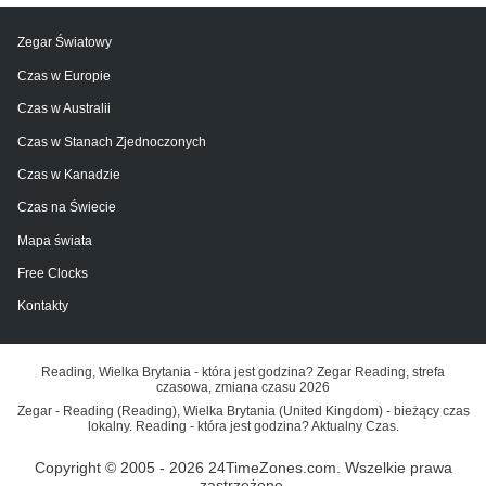
Zegar Światowy
Czas w Europie
Czas w Australii
Czas w Stanach Zjednoczonych
Czas w Kanadzie
Czas na Świecie
Mapa świata
Free Clocks
Kontakty
Reading, Wielka Brytania - która jest godzina? Zegar Reading, strefa
czasowa, zmiana czasu 2026
Zegar - Reading (Reading), Wielka Brytania (United Kingdom) - bieżący czas
lokalny. Reading - która jest godzina? Aktualny Czas.
Copyright © 2005 - 2026 24TimeZones.com.
Wszelkie prawa
zastrzeżone.