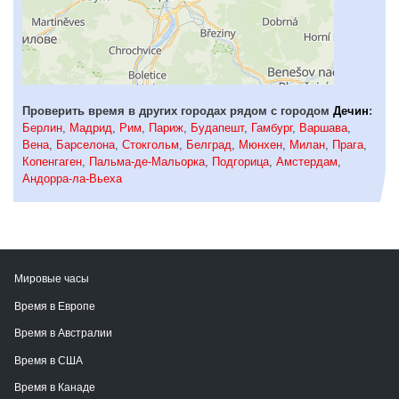
Проверить время в других городах рядом с городом
Дечин
:
Берлин
,
Мадрид
,
Рим
,
Париж
,
Будапешт
,
Гамбург
,
Варшава
,
Вена
,
Барселона
,
Стокгольм
,
Белград
,
Мюнхен
,
Милан
,
Прага
,
Копенгаген
,
Пальма-де-Мальорка
,
Подгорица
,
Амстердам
,
Андорра-ла-Вьеха
Мировые часы
Время в Европе
Время в Австралии
Время в США
Время в Канаде