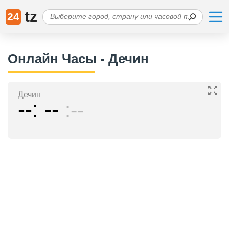
tz
24
Онлайн Часы - Дечин
Дечин
--
--
--