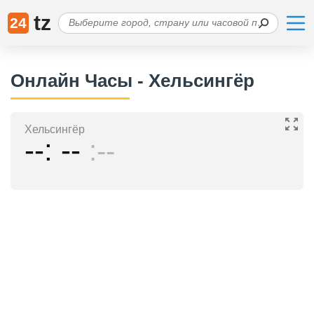
tz
24
Онлайн Часы - Хельсингёр
Хельсингёр
--
--
--