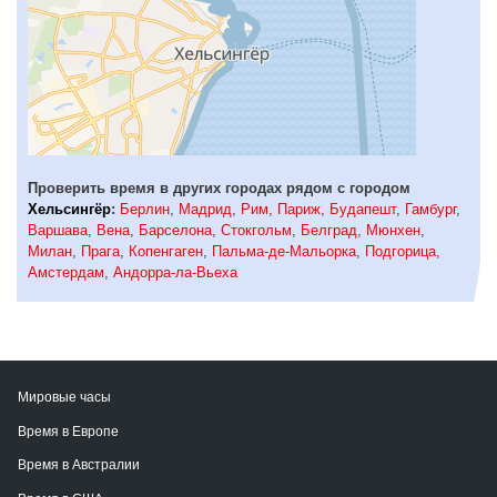
Проверить время в других городах рядом с городом
Хельсингёр
:
Берлин
,
Мадрид
,
Рим
,
Париж
,
Будапешт
,
Гамбург
,
Варшава
,
Вена
,
Барселона
,
Стокгольм
,
Белград
,
Мюнхен
,
Милан
,
Прага
,
Копенгаген
,
Пальма-де-Мальорка
,
Подгорица
,
Амстердам
,
Андорра-ла-Вьеха
Мировые часы
Время в Европе
Время в Австралии