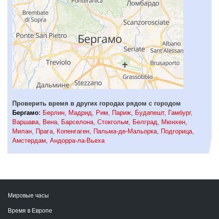
Проверить время в других городах рядом с городом
Бергамо
:
Берлин
,
Мадрид
,
Рим
,
Париж
,
Будапешт
,
Гамбург
,
Варшава
,
Вена
,
Барселона
,
Стокгольм
,
Белград
,
Мюнхен
,
Милан
,
Прага
,
Копенгаген
,
Пальма-де-Мальорка
,
Подгорица
,
Амстердам
,
Андорра-ла-Вьеха
Мировые часы
Время в Европе