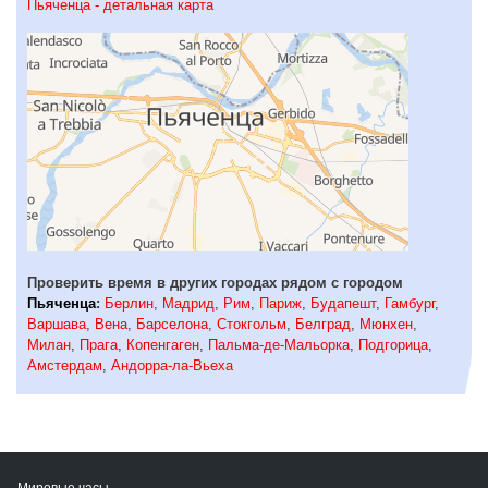
Пьяченца - детальная карта
Проверить время в других городах рядом с городом
Пьяченца
:
Берлин
,
Мадрид
,
Рим
,
Париж
,
Будапешт
,
Гамбург
,
Варшава
,
Вена
,
Барселона
,
Стокгольм
,
Белград
,
Мюнхен
,
Милан
,
Прага
,
Копенгаген
,
Пальма-де-Мальорка
,
Подгорица
,
Амстердам
,
Андорра-ла-Вьеха