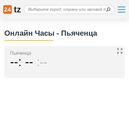
tz
24
Онлайн Часы - Пьяченца
Пьяченца
--
--
--