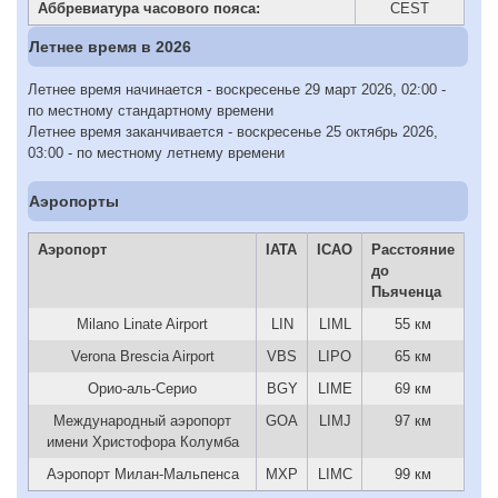
Аббревиатура часового пояса:
CEST
Летнее время в 2026
Летнее время начинается - воскресенье 29 март 2026, 02:00 -
по местному стандартному времени
Летнее время заканчивается - воскресенье 25 октябрь 2026,
03:00 - по местному летнему времени
Аэропорты
Аэропорт
IATA
ICAO
Расстояние
до
Пьяченца
Milano Linate Airport
LIN
LIML
55 км
Verona Brescia Airport
VBS
LIPO
65 км
Орио-аль-Серио
BGY
LIME
69 км
Международный аэропорт
GOA
LIMJ
97 км
имени Христофора Колумба
Аэропорт Милан-Мальпенса
MXP
LIMC
99 км