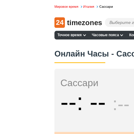
Мировое время
Италия
Сассари
24
timezones
Точное время
Часовые пояса
Ко
Онлайн Часы - Сас
Сассари
--
--
--