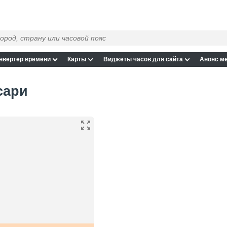
нвертер времени
Карты
Виджеты часов для сайта
Анонс м
сари