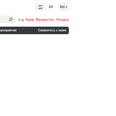
am
24
RU
pm
e.g.
Киев
,
Вашингтон
,
Лондон
ероприятия
Свяжитесь с нами