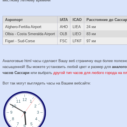
местному летнему времени
Аэропорт
IATA
ICAO
Расстояние до Сасса
Alghero-Fertilia Airport
AHO
LIEA
24 км
Olbia - Costa Smeralda Airport
OLB
LIEO
83 км
Figari - Sud-Corse
FSC
LFKF
97 км
Аналоговые html часы сделают Вашу веб страничку еще более полезн
насыщенной! Вы можете установить любой цвет и размер для
аналог
часов Сассари
или выбрать
другой тип часов для любого города на п
Вот так могут выглядеть часы на Вашем вебсайте: