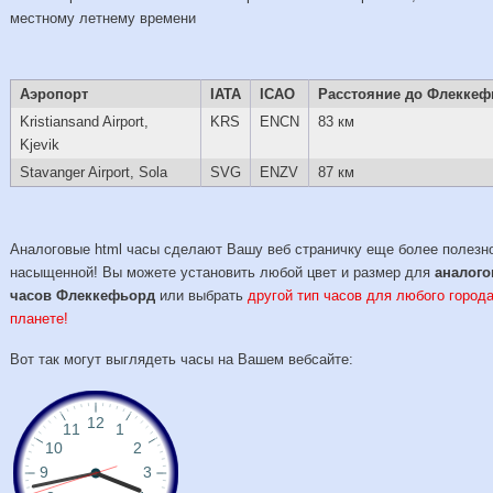
местному летнему времени
Аэропорт
IATA
ICAO
Расстояние до Флеккеф
Kristiansand Airport,
KRS
ENCN
83 км
Kjevik
Stavanger Airport, Sola
SVG
ENZV
87 км
Аналоговые html часы сделают Вашу веб страничку еще более полезн
насыщенной! Вы можете установить любой цвет и размер для
аналог
часов Флеккефьорд
или выбрать
другой тип часов для любого города
планете!
Вот так могут выглядеть часы на Вашем вебсайте: