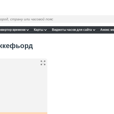
нвертер времени
Карты
Виджеты часов для сайта
Анонс м
еккефьорд