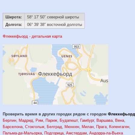
Широта:
58° 17′ 50″ северной широты
Долгота:
06° 39′ 38″ восточной долготы
Флеккефьорд - детальная карта
Проверить время в других городах рядом с городом
Флеккефьор
Берлин
,
Мадрид
,
Рим
,
Париж
,
Будапешт
,
Гамбург
,
Варшава
,
Вена
,
Барселона
,
Стокгольм
,
Белград
,
Мюнхен
,
Милан
,
Прага
,
Копенгаген
,
Пальма-де-Мальорка
,
Подгорица
,
Амстердам
,
Андорра-ла-Вьеха