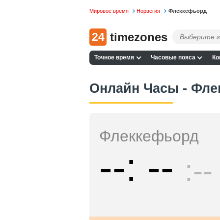
Мировое время
Норвегия
Флеккефьорд
24
timezones
Точное время
Часовые пояса
Ко
Онлайн Часы - Фл
Флеккефьорд
--
--
--