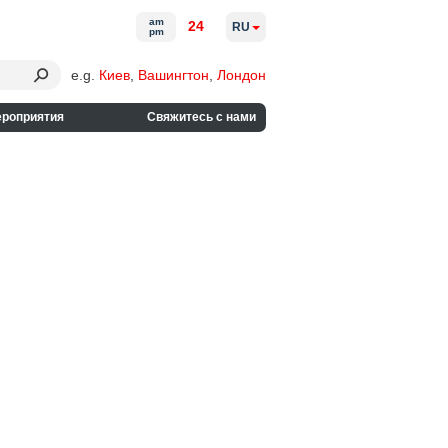
am
24
RU
pm
e.g.
Киев
,
Вашингтон
,
Лондон
ероприятия
Свяжитесь с нами