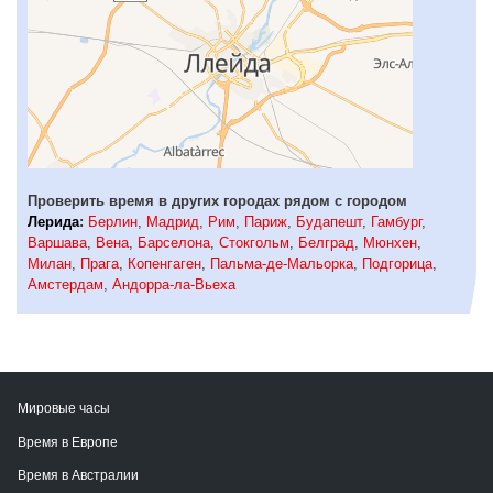
Проверить время в других городах рядом с городом
Лерида
:
Берлин
,
Мадрид
,
Рим
,
Париж
,
Будапешт
,
Гамбург
,
Варшава
,
Вена
,
Барселона
,
Стокгольм
,
Белград
,
Мюнхен
,
Милан
,
Прага
,
Копенгаген
,
Пальма-де-Мальорка
,
Подгорица
,
Амстердам
,
Андорра-ла-Вьеха
Мировые часы
Время в Европе
Время в Австралии