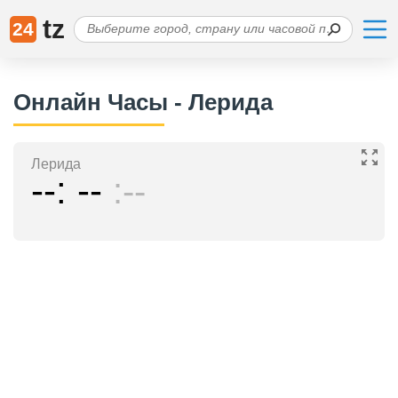
tz
24
Онлайн Часы - Лерида
Лерида
--
--
--