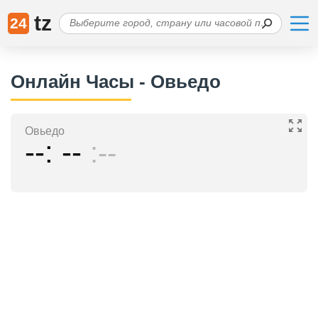
tz
24
Онлайн Часы - Овьедо
Овьедо
--
--
--