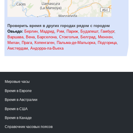
Проверить время в других городах рядом с городом
Овьедо
:
Берлин
,
Мадрид
,
Рим
,
Париж
,
Будапешт
,
Гамбург
,
Варшава
,
Вена
,
Барселона
,
Стокгольм
,
Белград
,
Мюнхен
,
Милан
,
Прага
,
Копенгаген
,
Пальма-де-Мальорка
,
Подгорица
,
Амстердам
,
Андорра-ла-Вьеха
Мировые часы
Время в Европе
Время в Австралии
Время в США
Время в Канаде
Справочник часовых поясов