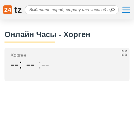
tz
24
Онлайн Часы - Хорген
Хорген
--
--
--