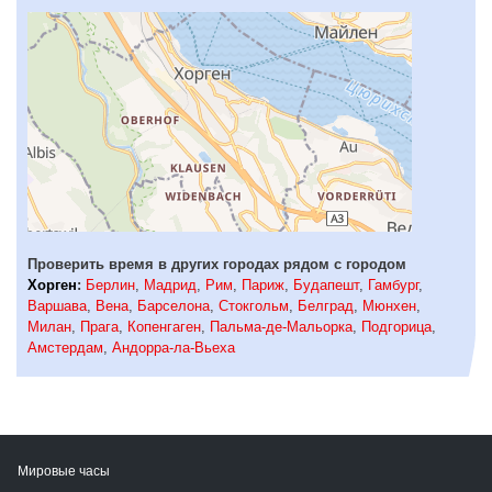
Проверить время в других городах рядом с городом
Хорген
:
Берлин
,
Мадрид
,
Рим
,
Париж
,
Будапешт
,
Гамбург
,
Варшава
,
Вена
,
Барселона
,
Стокгольм
,
Белград
,
Мюнхен
,
Милан
,
Прага
,
Копенгаген
,
Пальма-де-Мальорка
,
Подгорица
,
Амстердам
,
Андорра-ла-Вьеха
Мировые часы