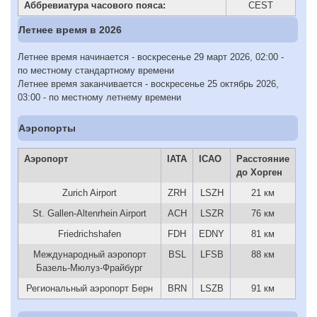
Аббревиатура часового пояса:
CEST
Летнее время в 2026
Летнее время начинается - воскресенье 29 март 2026, 02:00 -
по местному стандартному времени
Летнее время заканчивается - воскресенье 25 октябрь 2026,
03:00 - по местному летнему времени
Аэропорты
Аэропорт
IATA
ICAO
Расстояние
до Хорген
Zurich Airport
ZRH
LSZH
21 км
St. Gallen-Altenrhein Airport
ACH
LSZR
76 км
Friedrichshafen
FDH
EDNY
81 км
Международный аэропорт
BSL
LFSB
88 км
Базель-Мюлуз-Фрайбург
Региональный аэропорт Берн
BRN
LSZB
91 км