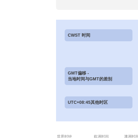
CWST 时间
GMT偏移 -
当地时间与GMT的差别
UTC+08:45其他时区
世界时钟
欧洲时间
澳洲时