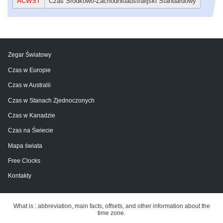
ACWST
Czas Środkowo-Zachodnioaustralijski Standardowy
Zegar Światowy
Czas w Europie
Czas w Australii
Czas w Stanach Zjednoczonych
Czas w Kanadzie
Czas na Świecie
Mapa świata
Free Clocks
Kontakty
What is : abbreviation, main facts, offsets, and other information about the
time zone.