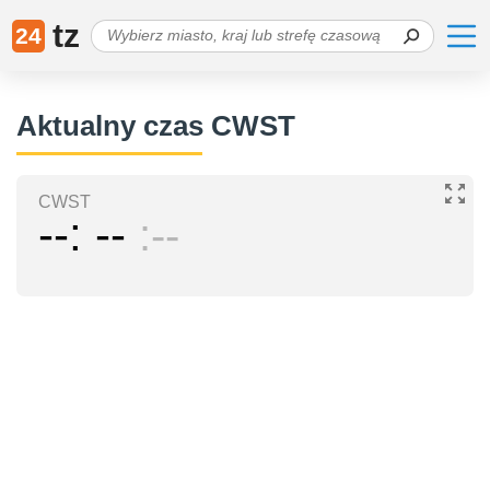
tz
24
Aktualny czas CWST
CWST
--
--
--