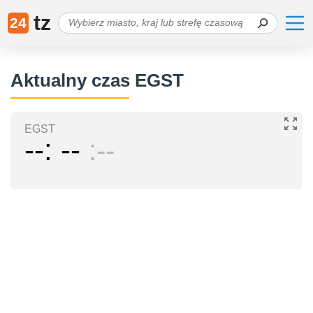
tz
24
Aktualny czas EGST
EGST
--
--
--