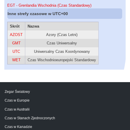
EGT - Grenlandia Wschodnia (Czas Standardowy)
Inne strefy czasowe w UTC+00
Skrót
Nazwa
AZOST
Azory (Czas Letni)
GMT
Czas Uniwersalny
UTC
Uniwersalny Czas Koordynowany
WET
Czas Wschodnioeuropejski Standardowy
Zegar Światowy
Czas w Europie
Czas w Australii
Czas w Stanach Zjednoczonych
Czas w Kanadzie