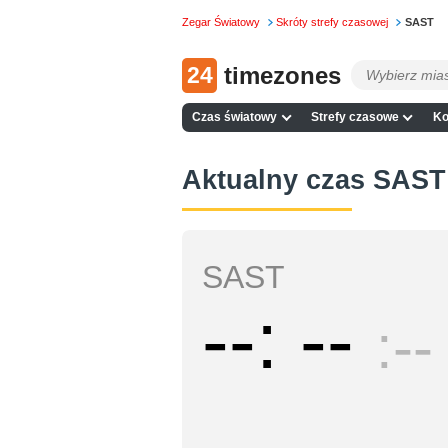
Zegar Światowy
Skróty strefy czasowej
SAST
24
timezones
Czas światowy
Strefy czasowe
Ko
Aktualny czas SAST
SAST
--
--
--