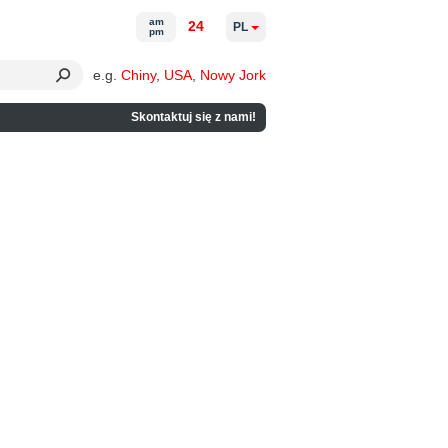
am
24
PL
pm
e.g.
Chiny
,
USA
,
Nowy Jork
Skontaktuj się z nami!