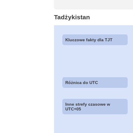
Tadżykistan
Kluczowe fakty dla TJT
Różnica do UTC
Inne strefy czasowe w
UTC+05