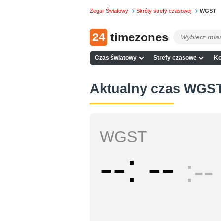
Zegar Światowy
Skróty strefy czasowej
WGST
24
timezones
Czas światowy
Strefy czasowe
Ko
Aktualny czas WGS
WGST
--
--
--