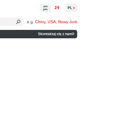
am
24
PL
pm
e.g.
Chiny
,
USA
,
Nowy Jork
Skontaktuj się z nami!