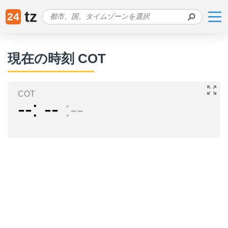
tz
24
現在の時刻 COT
COT
--
--
--