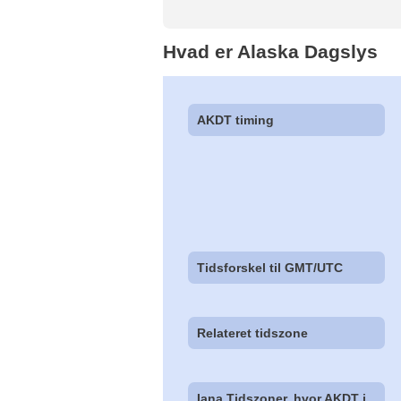
Hvad er Alaska Dagslys
AKDT timing
Tidsforskel til GMT/UTC
Relateret tidszone
Iana Tidszoner, hvor AKDT i