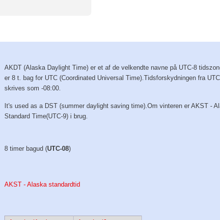
AKDT (Alaska Daylight Time) er et af de velkendte navne på UTC-8 tidszo
er 8 t. bag for UTC (Coordinated Universal Time).Tidsforskydningen fra UT
skrives som -08:00.
It's used as a DST (summer daylight saving time).Om vinteren er AKST - A
Standard Time(UTC-9) i brug.
8 timer bagud (
UTC-08
)
AKST - Alaska standardtid