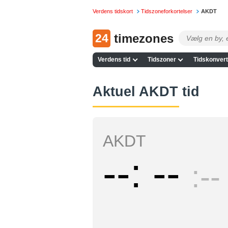
Verdens tidskort
Tidszoneforkortelser
AKDT
24
timezones
Verdens tid
Tidszoner
Tidskonvert
Aktuel AKDT tid
AKDT
--
--
--