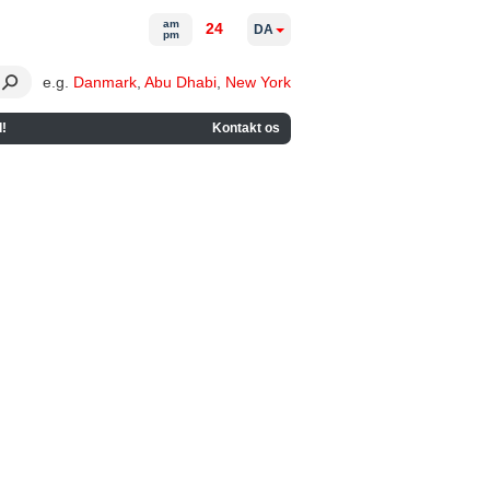
am
24
DA
pm
e.g.
Danmark
,
Abu Dhabi
,
New York
!
Kontakt os