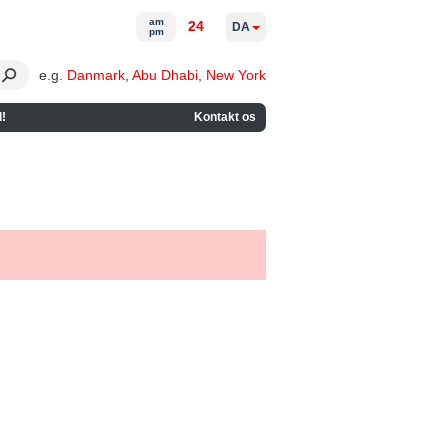
am
24
DA
pm
e.g.
Danmark
,
Abu Dhabi
,
New York
!
Kontakt os