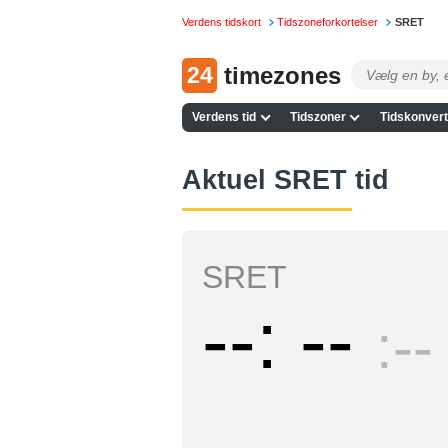
Verdens tidskort
Tidszoneforkortelser
SRET
24
timezones
Verdens tid
Tidszoner
Tidskonvert
Aktuel SRET tid
SRET
--
--
--