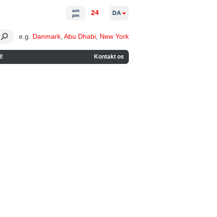
am
24
DA
pm
e.g.
Danmark
,
Abu Dhabi
,
New York
!
Kontakt os