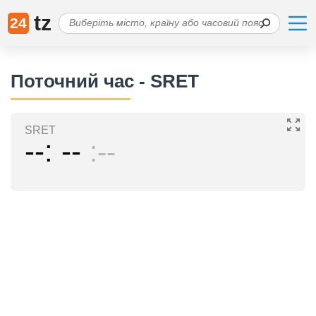
tz
24
Поточний час - SRET
SRET
--
--
--