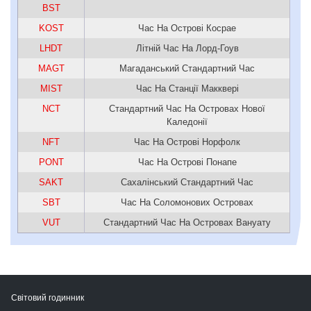
BST
KOST
Час На Острові Косрае
LHDT
Літній Час На Лорд-Гоув
MAGT
Магаданський Стандартний Час
MIST
Час На Станції Макквері
NCT
Стандартний Час На Островах Нової
Каледонії
NFT
Час На Острові Норфолк
PONT
Час На Острові Понапе
SAKT
Сахалінський Стандартний Час
SBT
Час На Соломонових Островах
VUT
Стандартний Час На Островах Вануату
Світовий годинник