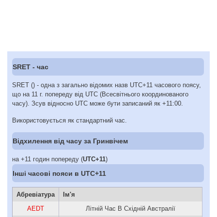
SRET - час
SRET () - одна з загально відомих назв UTC+11 часового поясу,
що на 11 г. попереду від UTC (Всесвітнього координованого
часу). Зсув відносно UTC може бути записаний як +11:00.
Використовується як стандартний час.
Відхилення від часу за Гринвічем
на +11 годин попереду (
UTC+11
)
Інші часові пояси в UTC+11
Абревіатура
Ім'я
AEDT
Літній Час В Східній Австралії