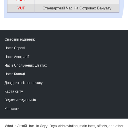
VUT
Стандартний Час На Островах Вануату
Світовий годинник
Час в Європі
Час в Австралії
Час в Сполучених Штатах
Час в Канаді
Довідник світового часу
Карта світу
Віджети годинників
Контакти
What is Літній Час На Лорд-Гоув: abbreviation, main facts, offsets, and other