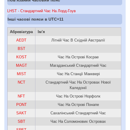
LHST - Стандартний Час На Лорд-Гоув
Інші часові пояси в UTC+11
Абревіатура
Ім'я
AEDT
Літній Час В Східній Австралії
BST
KOST
Час На Острові Косрае
MAGT
Магаданський Стандартний Час
MIST
Час На Станції Макквері
NCT
Стандартний Час На Островах Нової
Каледонії
NFT
Час На Острові Норфолк
PONT
Час На Острові Понапе
SAKT
Сахалінський Стандартний Час
SBT
Час На Соломонових Островах
SRET