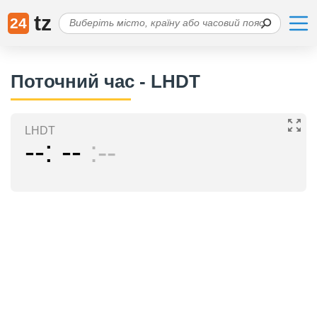
tz
24
Поточний час - LHDT
LHDT
--
--
--