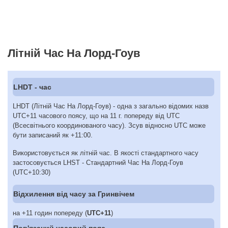
Літній Час На Лорд-Гоув
LHDT - час
LHDT (Літній Час На Лорд-Гоув) - одна з загально відомих назв
UTC+11 часового поясу, що на 11 г. попереду від UTC
(Всесвітнього координованого часу). Зсув відносно UTC може
бути записаний як +11:00.
Використовується як літній час. В якості стандартного часу
застосовується LHST - Стандартний Час На Лорд-Гоув
(UTC+10:30)
Відхилення від часу за Гринвічем
на +11 годин попереду (
UTC+11
)
Пов'язаний часовий пояс