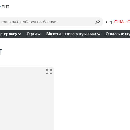
MIST
e.g.
США - С
ртер часу
Карти
Віджети світового годинника
Оголосити по
T