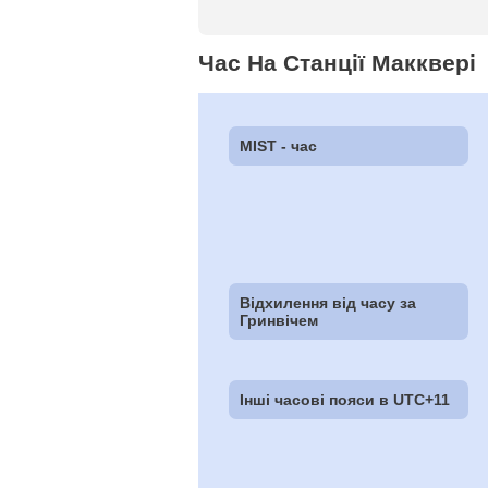
Час На Станції Макквері
MIST - час
Відхилення від часу за
Гринвічем
Інші часові пояси в UTC+11