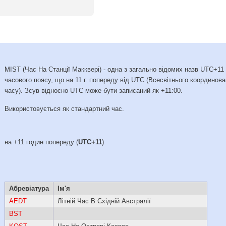
MIST (Час На Станції Макквері) - одна з загально відомих назв UTC+11
часового поясу, що на 11 г. попереду від UTC (Всесвітнього координова
часу). Зсув відносно UTC може бути записаний як +11:00.
Використовується як стандартний час.
на +11 годин попереду (
UTC+11
)
Абревіатура
Ім'я
AEDT
Літній Час В Східній Австралії
BST