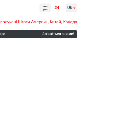
am
24
UK
pm
получені Штати Америки
,
Китай
,
Канада
дію
Зв'яжіться з нами!