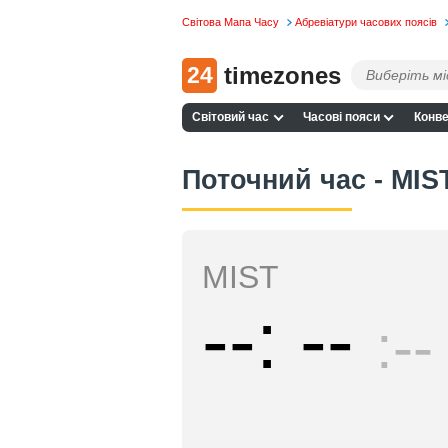
Світова Мапа Часу
Абревіатури часових поясів
24
timezones
Світовий час
Часові пояси
Конве
Поточний час - MIS
MIST
--
--
--